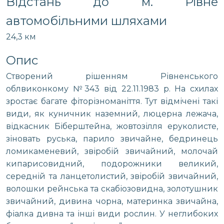
Відстань до м. Рівне
автомобільними шляхами
24,3 км
Опис
Створений рішенням Рівненського
облвиконкому №343 від 22.11.1983 р. На схилах
зростає багате фіторізноманіття. Тут відмічені такі
види, як куничник наземний, люцерна лежача,
відкасник Біберштейна, жовтозілля еруколисте,
зіновать руська, парило звичайне, бедринець
ломикаменевий, звіробій звичайний, молочай
кипарисовидний, подорожники великий,
середній та ланцетолистий, звіробій звичайний,
волошки рейнська та скабіозовидна, золотушник
звичайний, дивина чорна, материнка звичайна,
фіалка дивна та інші види рослин. У неглибоких