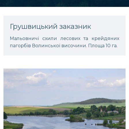
Грушвицький заказник
Мальовничі схили лесових та крейдяних
пагорбів Волинської височини. Площа 10 га.