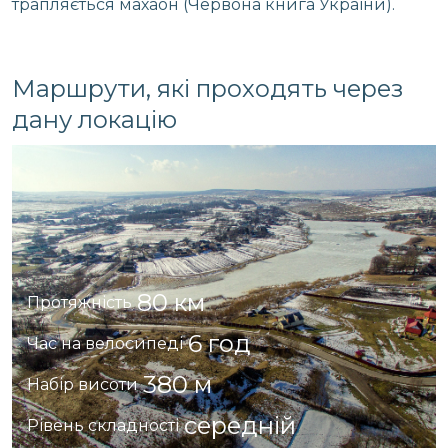
трапляється махаон (Червона книга України).
Маршрути, які проходять через
дану локацію
80 км
Протяжність
6 год
Час на велосипеді
380 м
Набір висоти
середній
Рівень складності