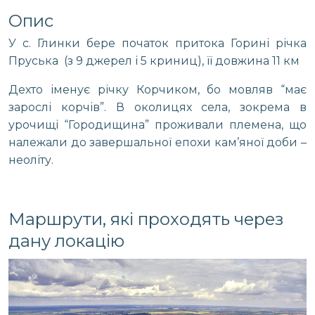
Опис
У с. Глинки бере початок притока Горині річка
Пруська (з 9 джерел і 5 криниц), її довжина 11 км
Дехто іменує річку Корчиком, бо мовляв “має
зарослі корчів”. В околицях села, зокрема в
урочищі “Городищина” проживали племена, що
належали до завершальної епохи кам’яної доби –
неоліту.
Маршрути, які проходять через
дану локацію