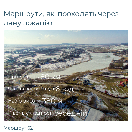
Маршрути, які проходять через
дану локацію
80 км
Протяжність
6 год
Час на велосипеді
380 м
Набір висоти
середній
Рівень складності
Маршрут 621