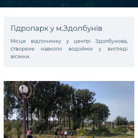
Гідропарк у м.Здолбунів
Місце відпочинку у центрі Здолбунова,
створене навколо водойми у вигляді
вісімки.