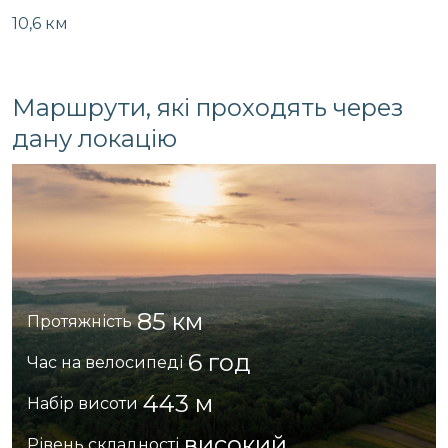
10,6 км
Маршрути, які проходять через
дану локацію
85 км
Протяжність
6 год
Час на велосипеді
443 м
Набір висоти
високий
Рівень складності