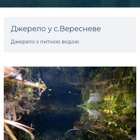
Джерело у c.Вересневе
Джерело з питною водою